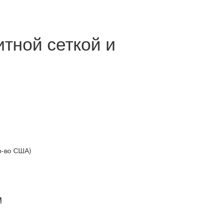
тной сеткой и
р-во США)
М