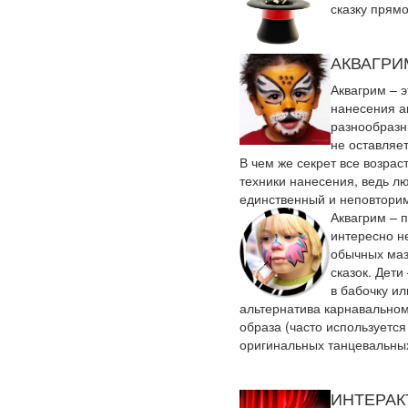
сказку прямо
АКВАГРИ
Аквагрим – э
нанесения а
разнообразн
не оставляе
В чем же секрет все возра
техники нанесения, ведь лю
единственный и неповтори
Аквагрим – п
интересно не
обычных маз
сказок. Дет
в бабочку и
альтернатива карнавальном
образа (часто используется
оригинальных танцевальных
ИНТЕРАК