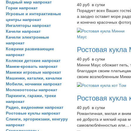
Водный мир напрокат
40 руб в сутки
Горки напрокат
Порадует всех Ваших госте
Игровые и интерактивные
а заодно оставит море рад
центры напрокат
и конечно красочных фотог
Ингаляторы напрокат
Качели напрокат
Качели электронные
напрокат
Ростовая кукла
Коврики развивающие
напрокат
40 руб в сутки
Коляски детские напрокат
Минни Маус обожает петь, 
Манеж-кровать напрокат
благодаря своим платьицам
Манежи игровые напрокат
своим возлюбленным Микки
Машинки, каталки, качалки
Мобили, ночники напрокат
Молокоотсосы напрокат
Паркинги, гаражи, треки
Ростовая кукла 
напрокат
Радио, видеоняни напрокат
40 руб в сутки
Ростовые куклы напрокат
Романтичная, милая и вним
Слинги, эргорюкзаки, кенгуру
её доброта и мягкий нрав м
напрокат
самовлюблённостью или… 
Стерилизаторы,