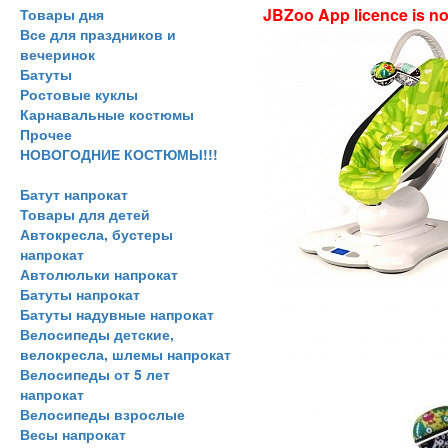
JBZoo App licence is no 
Товары дня
Все для праздников и
вечеринок
Батуты
Ростовые куклы
Карнавальные костюмы
Прочее
НОВОГОДНИЕ КОСТЮМЫ!!!
Батут напрокат
Товары для детей
Автокресла, бустеры
напрокат
Автолюльки напрокат
Батуты напрокат
Батуты надувные напрокат
Велосипеды детские,
велокресла, шлемы напрокат
Велосипеды от 5 лет
напрокат
Велосипеды взрослые
Весы напрокат