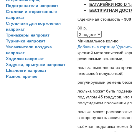
БАТАРЕЙКИ R20 D 1,
Подогреватели напрокат
БЕСПЛАТНАЯ ДОСТА
Столики интерактивные
напрокат
Оценочная стоимость -
300
Стульчики для кормления
30 р.
напрокат
Тренажеры напрокат
Турнички напрокат
Минимальное кол-во:
1
Увлажнители воздуха
Добавить в корзину
Удалить
напрокат
крепкий металлический кар
Ходилки напрокат
резиновыми вставками;
Ходунки, прыгунки напрокат
люлька выполнена из прочн
Шезлонги напрокат
плюшевой подушечкой;
Разное, прочее
регулируемый ремень безоп
люлька может быть подвеше
под углом 45 градусов, чт
полусидячем положении дл
люлька может раскачиватьс
в сторону как классическая
съёмная подставка может б