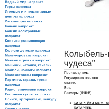
Водный мир напрокат
Горки напрокат
Игровые и интерактивные
центры напрокат
Ингаляторы напрокат
Качели напрокат
Качели электронные
напрокат
Коврики развивающие
напрокат
Колыбель-к
Коляски детские напрокат
Манеж-кровать напрокат
чудеса"
Манежи игровые напрокат
Машинки, каталки, качалки
Мобили, ночники напрокат
Производитель:
Молокоотсосы напрокат
Регулировка наклона
Паркинги, гаражи, треки
спинки:
напрокат
Вес:
Радио, видеоняни напрокат
Размеры (Д/Ш/В):
Ростовые куклы напрокат
Слинги, эргорюкзаки, кенгуру
БАТАРЕЙКИ МОЖЕМ 
напрокат
БАТАРЕЕК.
Стерилизаторы,