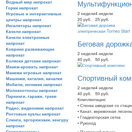
Мультифункцио
Водный мир напрокат
Горки напрокат
2 недели
4 недели
Игровые и интерактивные
20 руб.
25 руб.
центры напрокат
Ингаляторы напрокат
Качели напрокат
Качели электронные
Беговая дорожка
напрокат
Коврики развивающие
2 недели
4 недели
напрокат
40 руб.
50 руб.
Коляски детские напрокат
Манеж-кровать напрокат
Манежи игровые напрокат
Спортивный ком
Машинки, каталки, качалки
Мобили, ночники напрокат
2 недели
4 недели
Молокоотсосы напрокат
40 руб.
50 руб.
Паркинги, гаражи, треки
Комплектация:
напрокат
• Стенка шведская со стац
Радио, видеоняни напрокат
• Канат, веревочная лесенк
Ростовые куклы напрокат
• Гладиаторская сетка
Слинги, эргорюкзаки, кенгуру
• Рукоход
напрокат
Стерилизаторы,
• Подвесной турник