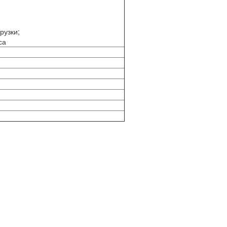
рузки;
са