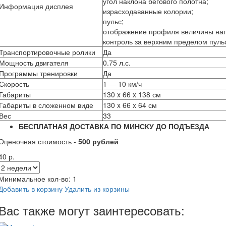
угол наклона бегового полотна;
Информация дисплея
израсходаванные колории;
пульс;
отображение профиля величины наг
контроль за верхним пределом пуль
Транспортировочные ролики
Да
Мощность двигателя
0.75 л.с.
Программы тренировки
Да
Скорость
1 — 10 км/ч
Габариты
130 x 66 x 138 см
Габариты в сложенном виде
130 x 66 x 64 см
Вес
33
БЕСПЛАТНАЯ ДОСТАВКА ПО МИНСКУ ДО ПОДЪЕЗДА
Оценочная стоимость -
500 рублей
40 р.
Минимальное кол-во:
1
Добавить в корзину
Удалить из корзины
Вас также могут заинтересовать: