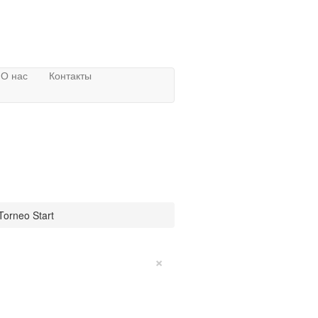
О нас
Контакты
orneo Start
×