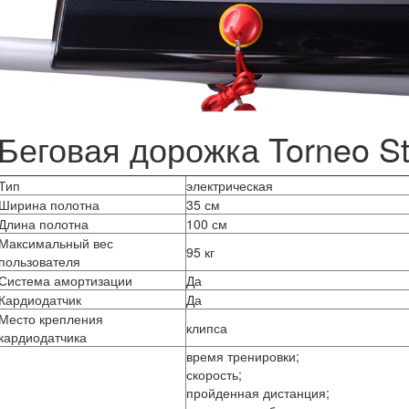
Беговая дорожка Torneo Sta
Тип
электрическая
Ширина полотна
35 см
Длина полотна
100 см
Максимальный вес
95 кг
пользователя
Система амортизации
Да
Кардиодатчик
Да
Место крепления
клипса
кардиодатчика
время тренировки;
скорость;
пройденная дистанция;