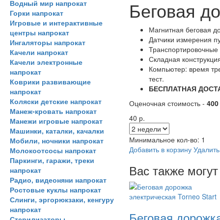
Беговая до
Водный мир напрокат
Горки напрокат
Игровые и интерактивные
Магнитная беговая д
центры напрокат
Датчики измерения пу
Ингаляторы напрокат
Транспортировочные 
Качели напрокат
Складная конструкция
Качели электронные
Компьютер: время тре
напрокат
тест.
Коврики развивающие
БЕСПЛАТНАЯ ДОСТ
напрокат
Коляски детские напрокат
Оценочная стоимость -
400
Манеж-кровать напрокат
40 р.
Манежи игровые напрокат
Машинки, каталки, качалки
Минимальное кол-во:
1
Мобили, ночники напрокат
Добавить в корзину
Удалить
Молокоотсосы напрокат
Паркинги, гаражи, треки
Вас также могут
напрокат
Радио, видеоняни напрокат
Ростовые куклы напрокат
Слинги, эргорюкзаки, кенгуру
напрокат
Беговая дорожка
Стерилизаторы,