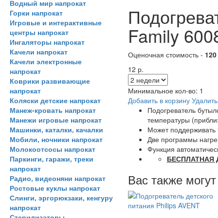
Водный мир напрокат
Подогреват
Горки напрокат
Игровые и интерактивные
Family 600
центры напрокат
Ингаляторы напрокат
Качели напрокат
Оценочная стоимость -
120
Качели электронные
12 р.
напрокат
Коврики развивающие
напрокат
Минимальное кол-во:
1
Коляски детские напрокат
Добавить в корзину
Удалить
Манеж-кровать напрокат
Подогреватель бутыло
Манежи игровые напрокат
температуры (приблиз
Машинки, каталки, качалки
Может поддерживать 
Мобили, ночники напрокат
Две программы нагрев
Молокоотсосы напрокат
Функция автоматическ
Паркинги, гаражи, треки
БЕСПЛАТНАЯ 
напрокат
Вас также могут
Радио, видеоняни напрокат
Ростовые куклы напрокат
Слинги, эргорюкзаки, кенгуру
напрокат
Стерилизаторы,