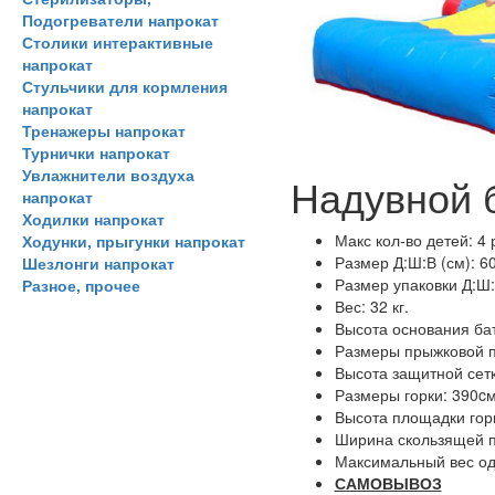
Подогреватели напрокат
Столики интерактивные
напрокат
Стульчики для кормления
напрокат
Тренажеры напрокат
Турнички напрокат
Увлажнители воздуха
Надувной б
напрокат
Ходилки напрокат
Макс кол-во детей: 4 
Ходунки, прыгунки напрокат
Размер Д:Ш:В (см): 6
Шезлонги напрокат
Размер упаковки Д:Ш:В
Разное, прочее
Вес: 32 кг.
Высота основания бат
Размеры прыжковой п
Высота защитной сетк
Размеры горки: 390cм
Высота площадки горк
Ширина скользящей п
Максимальный вес одн
САМОВЫВОЗ