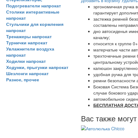
Добавить в корзину
Удалить
Подогреватели напрокат
эргономичная ручка в
Столики интерактивные
гарантирует дополнит
напрокат
застежка ремней безо
Стульчики для кормления
составлены неправиль
напрокат
дно автосиденья имее
Тренажеры напрокат
качалку;
Турнички напрокат
относится к группе 0+
Увлажнители воздуха
матерчатые части авт
напрокат
трехточечные ремни 
Ходилки напрокат
центральному устройс
Ходунки, прыгунки напрокат
капюшон закругленно
Шезлонги напрокат
удобная ручка для тр
Разное, прочее
ремни безопасности а
Боковая Система Без
случае бокового удар
автомобильное сидень
БЕСПЛАТНАЯ ДОСТА
Вас также могут