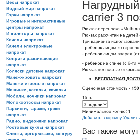
Нагрудный 
Весы напрокат
Водный мир напрокат
carrier 3 п
Горки напрокат
Игровые и интерактивные
центры напрокат
Рюкзак-переноска «Motherca
Ингаляторы напрокат
Рюкзак рассчитан на детей с
Качели напрокат
Три варианта использовани
Качели электронные
- ребенок лицом ко взросл
напрокат
- ребенок лицом вперед (от 
Коврики развивающие
- ребенок на спине (с 6-ти м
напрокат
Рюкзак полностью открывае
Коляски детские напрокат
Манеж-кровать напрокат
БЕСПЛАТНАЯ ДОСТА
Манежи игровые напрокат
Оценочная стоимость -
150
Машинки, каталки, качалки
Мобили, ночники напрокат
15 р.
Молокоотсосы напрокат
Паркинги, гаражи, треки
Минимальное кол-во:
1
напрокат
Добавить в корзину
Удалить
Радио, видеоняни напрокат
Ростовые куклы напрокат
Вас также могут
Слинги, эргорюкзаки, кенгуру
напрокат