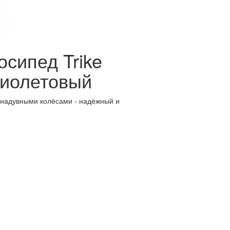
сипед Trike
фиолетовый
с надувными колёсами - надёжный и