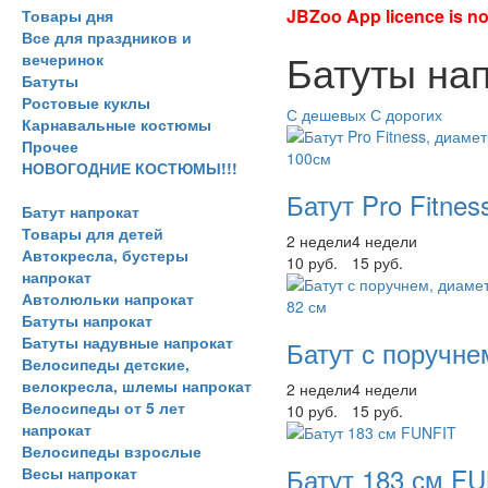
JBZoo App licence is no 
Товары дня
Все для праздников и
Батуты на
вечеринок
Батуты
Ростовые куклы
С дешевых
С дорогих
Карнавальные костюмы
Прочее
НОВОГОДНИЕ КОСТЮМЫ!!!
Батут Pro Fitne
Батут напрокат
Товары для детей
2 недели
4 недели
Автокресла, бустеры
10 руб.
15 руб.
напрокат
Автолюльки напрокат
Батуты напрокат
Батуты надувные напрокат
Батут с поручне
Велосипеды детские,
велокресла, шлемы напрокат
2 недели
4 недели
Велосипеды от 5 лет
10 руб.
15 руб.
напрокат
Велосипеды взрослые
Батут 183 см F
Весы напрокат