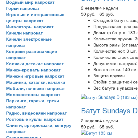
Водный мир напрокат
2 недели
4 недели
Горки напрокат
50 руб.
65 руб.
Игровые и интерактивные
Складной батут с защ
центры напрокат
Предназначен для ра
Ингаляторы напрокат
Диаметр батута: 183 
Качели напрокат
Количество пружин: 3
Качели электронные
Высота рамы (от земл
напрокат
Количество ног: 3 шт.
Коврики развивающие
Количество стоек сетк
напрокат
Допустимая нагрузка: 
Коляски детские напрокат
Высота сетки: 140 см.
Манеж-кровать напрокат
Защита пружин.
Манежи игровые напрокат
Стойки с защитной се
Машинки, каталки, качалки
Вес батута в упаковке:
Мобили, ночники напрокат
Молокоотсосы напрокат
Паркинги, гаражи, треки
напрокат
Батут Sundays D
Радио, видеоняни напрокат
Ростовые куклы напрокат
2 недели
4 недели
Слинги, эргорюкзаки, кенгуру
50 руб.
65 руб.
напрокат
Стерилизаторы,